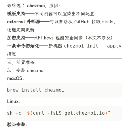
最终选了
chezmoi
，原因：
模板支持
——不同机器可以渲染出不同配置
external 外部源
——可以自动从 GitHub 拉取 skills，
还能定期更新
加密支持
——API keys 也能安全同步（本文不涉及）
一条命令初始化
——新机器
chezmoi init --apply
搞定
三、前置准备
3.1 安装 chezmoi
macOS
：
Linux
：
sh -c 
"
$(
curl -fsLS get.chezmoi.io
)
"
验证安装
：