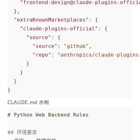
"frontend-design@claude-plugins-offici
},
"extraKnownMarketplaces"
:
{
"claude-plugins-official"
:
{
"source"
:
{
"source"
:
"github"
,
"repo"
:
"anthropics/claude-plugins
}
}
}
}
CLAUDE.md 示例