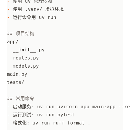
-
-
-
__init__
-
-
-