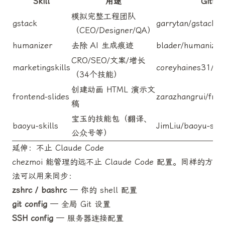
Skill
用途
GitHu
模拟完整工程团队
gstack
garrytan/gstack
（CEO/Designer/QA）
humanizer
去除 AI 生成痕迹
blader/humanizer
CRO/SEO/文案/增长
marketingskills
coreyhaines31/mar
（34个技能）
创建动画 HTML 演示文
frontend-slides
zarazhangrui/fron
稿
宝玉的技能包（翻译、
baoyu-skills
JimLiu/baoyu-skil
公众号等）
延伸：不止 Claude Code
chezmoi 能管理的远不止 Claude Code 配置。同样的方
法可以用来同步：
zshrc / bashrc
— 你的 shell 配置
git config
— 全局 Git 设置
SSH config
— 服务器连接配置